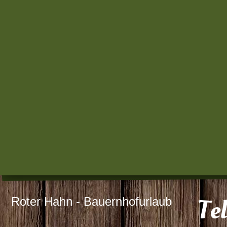
Roter Hahn - Bauernhofurlaub
Te