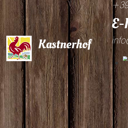
+39
E-
info
Kastnerhof