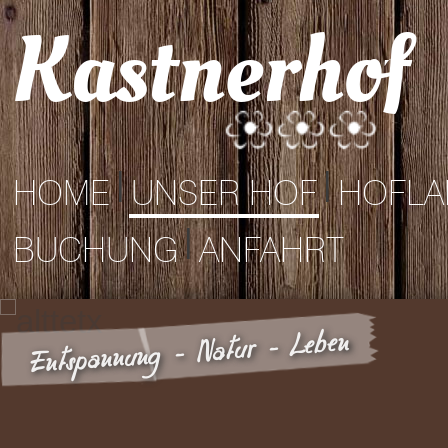
Kastnerhof
|
|
HOME
UNSER HOF
HOFLA
|
BUCHUNG
ANFAHRT
Entspannung - Natur - Leben