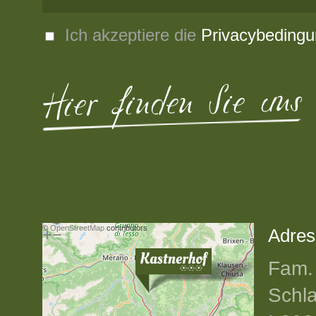
Ich akzeptiere die
Privacybeding
Hier finden Sie uns
©
OpenStreetMap
contributors
+
−
Adres
Fam. 
Schla