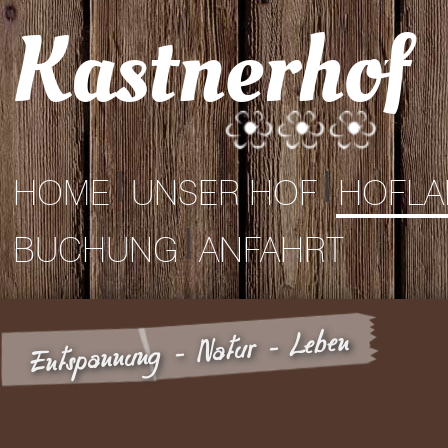
Kastnerhof
|
|
HOME
UNSER HOF
HOFLA
|
BUCHUNG
ANFAHRT
Entspannung - Natur - Leben