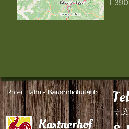
I-390
Roter Hahn - Bauernhofurlaub
Te
+39
Kastnerhof