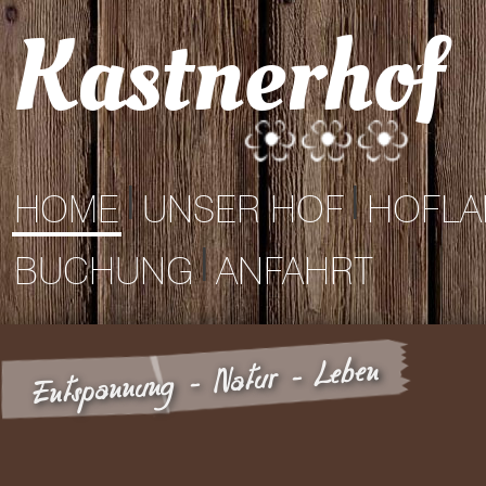
Kastnerhof
|
|
HOME
UNSER HOF
HOFLA
|
BUCHUNG
ANFAHRT
Entspannung - Natur - Leben