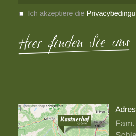
Ich akzeptiere die
Privacybeding
Hier finden Sie uns
©
OpenStreetMap
contributors
+
−
Adres
Fam. 
Schla